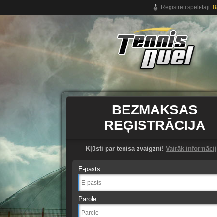
Reģistrēti spēlētāji:
8
Bezmaksas tiešsaistes tenisa spēle.
BEZMAKSAS
REĢISTRĀCIJA
Kļūsti par tenisa zvaigzni!
Vairāk informāci
E-pasts:
Parole: