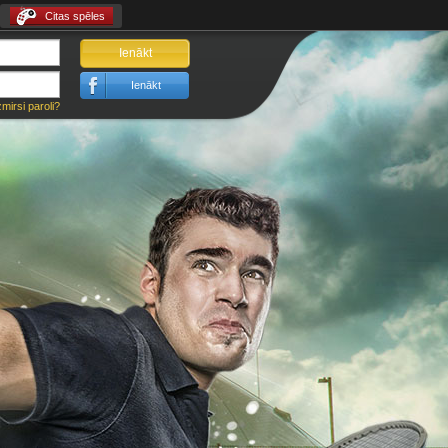
Citas spēles
Ienākt
Ienākt
zmirsi paroli?