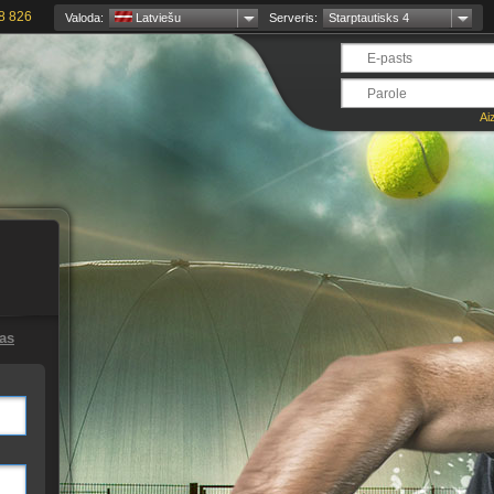
8 826
Valoda:
Latviešu
Serveris:
Starptautisks 4
Ai
jas