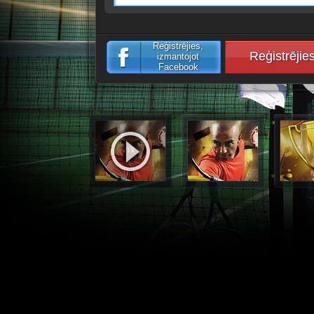
Reģistrējies,
Reģistrējie
izmantojot
Facebook