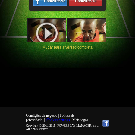
Cadastre-se
Cadastre-se
Mudar para a versão completa
Condições de negócio |
Política de
privacidade
|
Cookies settings
| Mais jogos
Copyright © 2011-2015-
POWERPLAY MANAGER, s.r.o.
-
All rights reserved