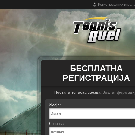
Регистрованих играч
Бесплатна онлајн тенис игра
БЕСПЛАТНА
РЕГИСТРАЦИЈА
Постани тениска звезда!
Још информаци
Имејл:
Лозинка: