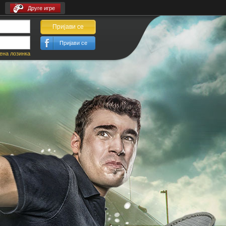
Друге игре
Пријави се
Пријави се
на лозинка