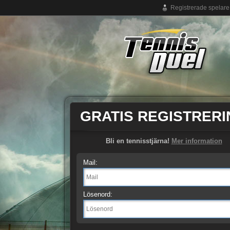
Registrerade spelare
Gratis tennisspel online
GRATIS REGISTRERI
Bli en tennisstjärna!
Mer information
Mail:
Lösenord: