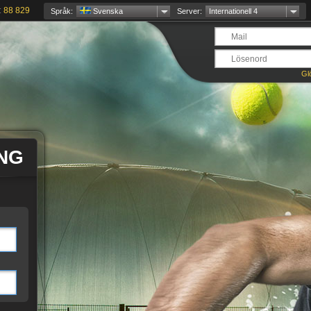
:
88 829
Språk:
Svenska
Server:
Internationell 4
Gl
NG