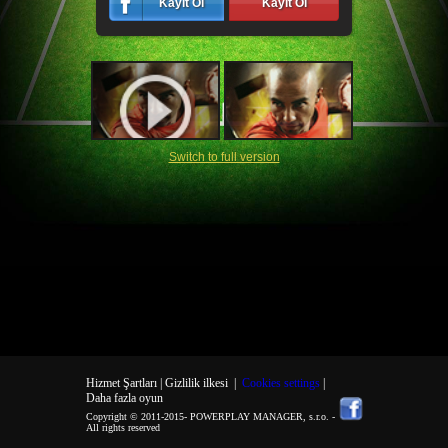
Kayıt Ol
Kayıt Ol
Switch to full version
Hizmet Şartları |
Gizlilik ilkesi
|
Cookies settings
|
Daha fazla oyun
Copyright © 2011-2015-
POWERPLAY MANAGER, s.r.o.
-
All rights reserved