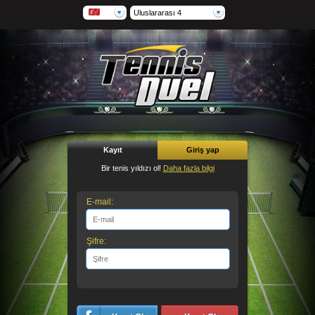
Uluslararası 4
Kayıt
Giriş yap
Bir tenis yıldızı ol!
Daha fazla bilgi
E-mail:
Şifre: