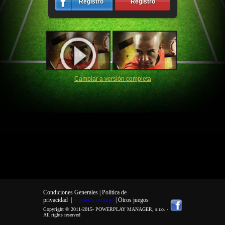
Registro
Registro
Cambiar a versión completa
Condiciones Generales |
Política de
privacidad
|
Cookies settings
| Otros juegos
Copyright © 2011-2015-
POWERPLAY MANAGER, s.r.o.
-
All rights reserved