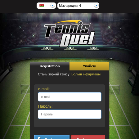
Міжнародны 4
Registration
Увайсці
Стань зоркай тэнісу!
Больш інфармацыі
e-mail:
Пароль: