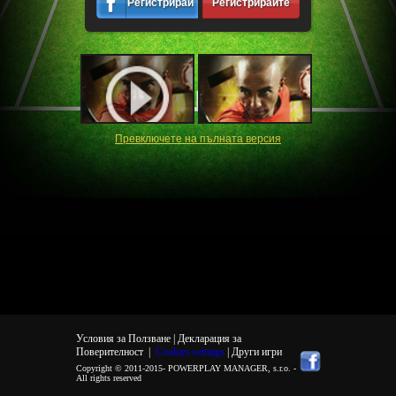
Регистрирайте
Регистрирайте
се
се
Превключете на пълната версия
Условия за Ползване |
Декларация за
Поверителност
|
Cookies settings
| Други игри
Copyright © 2011-2015-
POWERPLAY MANAGER, s.r.o.
-
All rights reserved