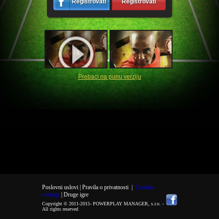
Registrovati
Registrovati
Prebaci na punu verziju
Poslovni uslovi |
Pravila o privatnosti
|
Cookies
settings
| Druge igre
Copyright © 2011-2015-
POWERPLAY MANAGER, s.r.o.
-
All rights reserved