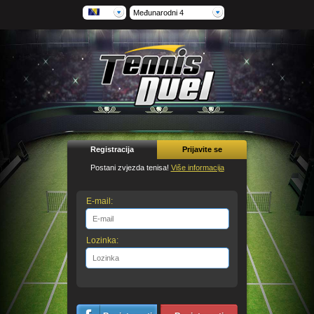
Međunarodni 4
Registracija
Prijavite se
Postani zvjezda tenisa!
Više informacija
E-mail:
Lozinka: