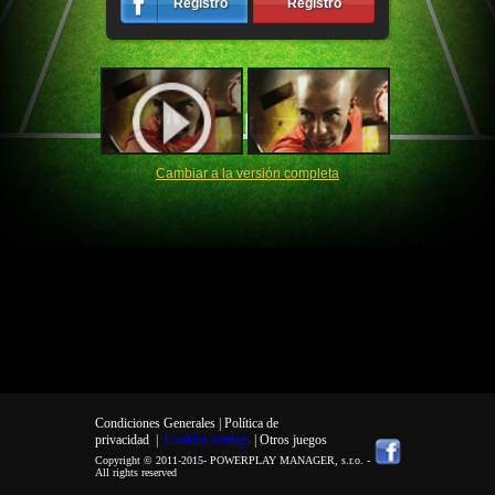
Registro
Registro
Cambiar a la versión completa
Condiciones Generales |
Política de
privacidad
|
Cookies settings
| Otros juegos
Copyright © 2011-2015-
POWERPLAY MANAGER, s.r.o.
-
All rights reserved