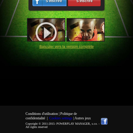
S'inscrire
S'inscrire
Basculer vers la version complète
Conditions d'utilisation |
Politique de
confidentialité
|
Cookies settings
| Autres jeux
Copyright © 2011-2015-
POWERPLAY MANAGER, s.r.o.
-
All rights reserved