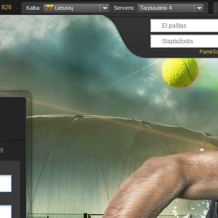
 826
Kalba:
Lietuvių
Serveris:
Tarptautinis 4
Pamirša
s