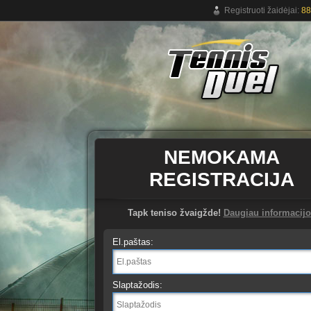
Registruoti žaidėjai:
88
Nemokamas teniso žaidimas tinkle
NEMOKAMA
REGISTRACIJA
Tapk teniso žvaigžde!
Daugiau informacijo
El.paštas:
Slaptažodis: