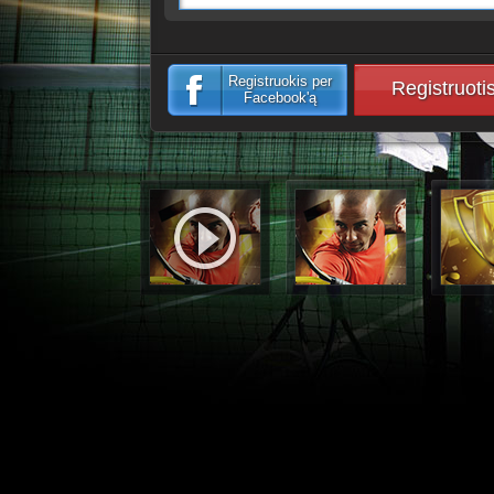
Registruokis per
Registruoti
Facebook'ą