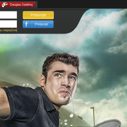
Daugiau žaidimų
Prisijungti
Prisijungti
u slaptažodį