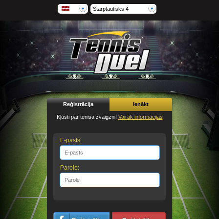
Starptautisks 4
Reģistrācija
Ienākt
Kļūsti par tenisa zvaigzni!
Vairāk informācijas
E-pasts:
Parole: