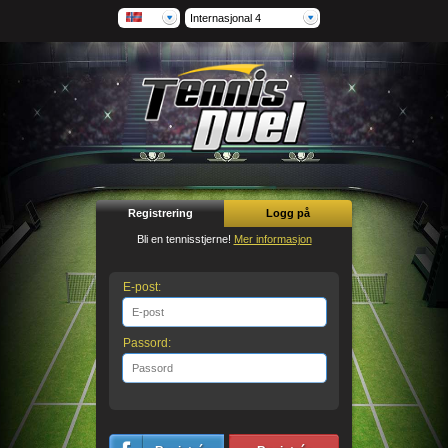
Internasjonal 4
Registrering
Logg på
Bli en tennisstjerne!
Mer informasjon
E-post:
Passord: