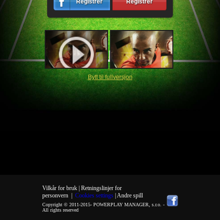
Registrér
Registrér
Bytt til fullversjon
Vilkår for bruk |
Retningslinjer for
personvern
|
Cookies settings
| Andre spill
Copyright © 2011-2015-
POWERPLAY MANAGER, s.r.o.
-
All rights reserved