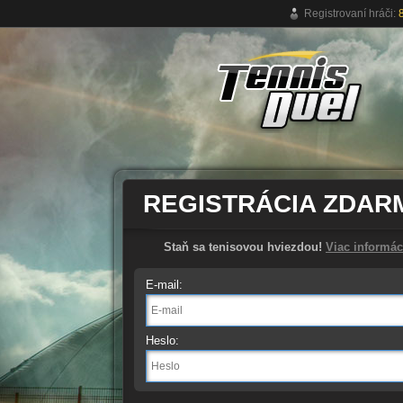
Registrovaní hráči:
Online tenis-ová hra zdarma
REGISTRÁCIA ZDAR
Staň sa tenisovou hviezdou!
Viac informác
E-mail:
Heslo: