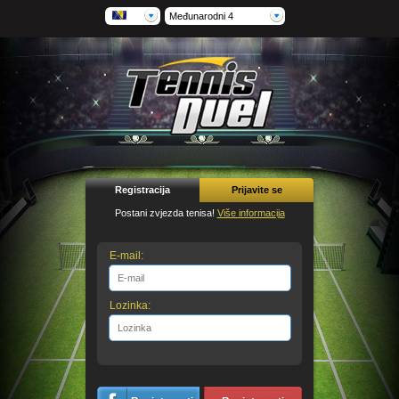
Međunarodni 4
Registracija
Prijavite se
Postani zvjezda tenisa!
Više informacija
E-mail:
Lozinka: