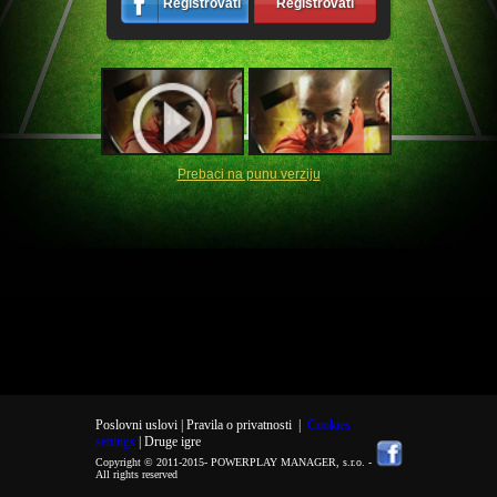
Registrovati
Registrovati
Prebaci na punu verziju
Poslovni uslovi |
Pravila o privatnosti
|
Cookies
settings
| Druge igre
Copyright © 2011-2015-
POWERPLAY MANAGER, s.r.o.
-
All rights reserved