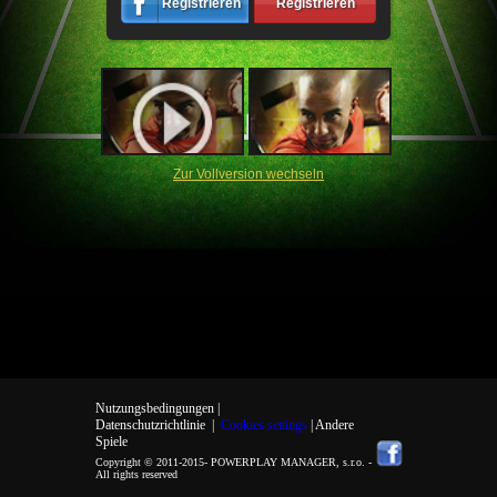
Registrieren
Registrieren
Zur Vollversion wechseln
Nutzungsbedingungen |
Datenschutzrichtlinie
|
Cookies settings
| Andere
Spiele
Copyright © 2011-2015-
POWERPLAY MANAGER, s.r.o.
-
All rights reserved