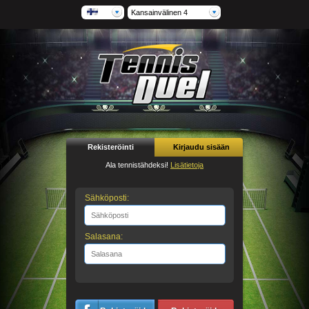
Kansainvälinen 4
Rekisteröinti
Kirjaudu sisään
Ala tennistähdeksi!
Lisätietoja
Sähköposti:
Salasana: