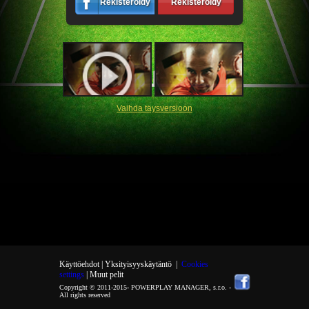
Rekisteröidy
Rekisteröidy
Vaihda täysversioon
Käyttöehdot |
Yksityisyyskäytäntö
|
Cookies
settings
| Muut pelit
Copyright © 2011-2015-
POWERPLAY MANAGER, s.r.o.
-
All rights reserved