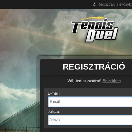
Regisztrált játékosok
Ingyenes online tenisz játék
REGISZTRÁCIÓ
Válj tenisz-sztárrá!
Bővebben
E-mail:
Jelszó: