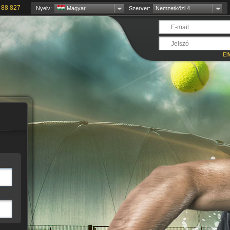
:
88 827
Nyelv:
Magyar
Szerver:
Nemzetközi 4
Elf