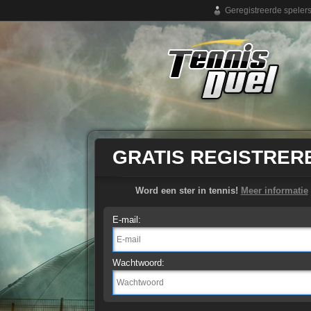
Geregistreerde speler
Gratis online tennisspel
GRATIS REGISTRER
Word een ster in tennis!
Meer informatie
E-mail:
Wachtwoord: