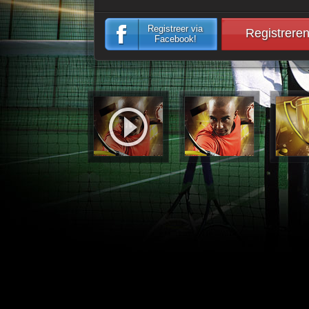
Registreer via
Registrere
Facebook!