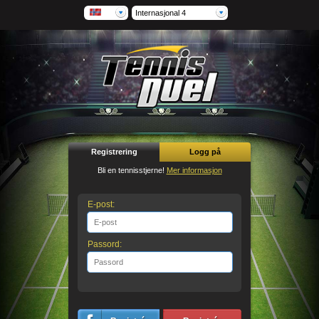
Internasjonal 4
Registrering
Logg på
Bli en tennisstjerne!
Mer informasjon
E-post:
Passord: