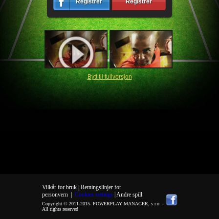
Registrér
Registrér
Bytt til fullversjon
Vilkår for bruk |
Retningslinjer for
personvern
|
Cookies settings
| Andre spill
Copyright © 2011-2015-
POWERPLAY MANAGER, s.r.o.
-
All rights reserved