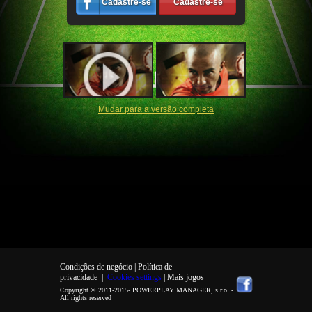
Cadastre-se
Cadastre-se
Mudar para a versão completa
Condições de negócio |
Política de
privacidade
|
Cookies settings
| Mais jogos
Copyright © 2011-2015-
POWERPLAY MANAGER, s.r.o.
-
All rights reserved