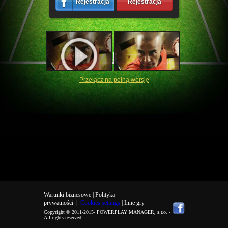
Rejestracja
Rejestracja
Przełącz na pełną wersję
Warunki biznesowe |
Polityka
prywatności
|
Cookies settings
| Inne gry
Copyright © 2011-2015-
POWERPLAY MANAGER, s.r.o.
-
All rights reserved