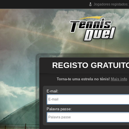
Jogadores registados
Jogo online de ténis gratuito
REGISTO GRATUIT
Torna-te uma estrela no ténis!
Mais info
E-mail:
Palavra passe: