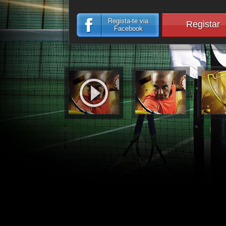
Regista-te via
Registar
Facebook