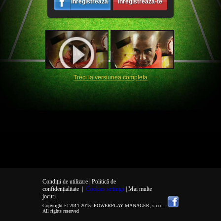
Înregistrează-
Înregistrează-te
te
Treci la versiunea completa
Condiţii de utilizare |
Politică de
confidenţialitate
|
Cookies settings
| Mai multe
jocuri
Copyright © 2011-2015-
POWERPLAY MANAGER, s.r.o.
-
All rights reserved