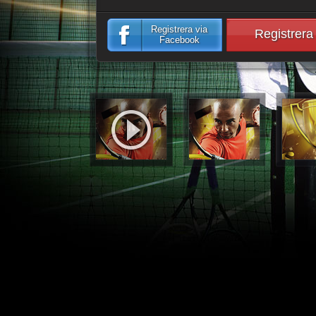
Registrera via
Registrera
Facebook