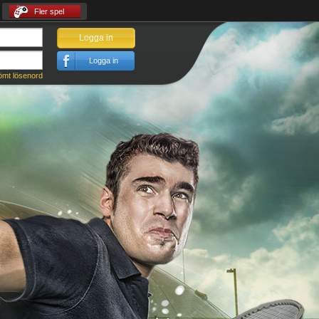
Fler spel
Logga in
Logga in
ömt lösenord