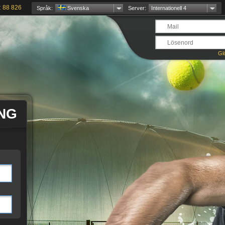
:
88 826
Språk:
Svenska
Server:
Internationell 4
Gl
NG