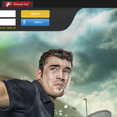
Більше ігор
Увійти
Увійти
роль забули