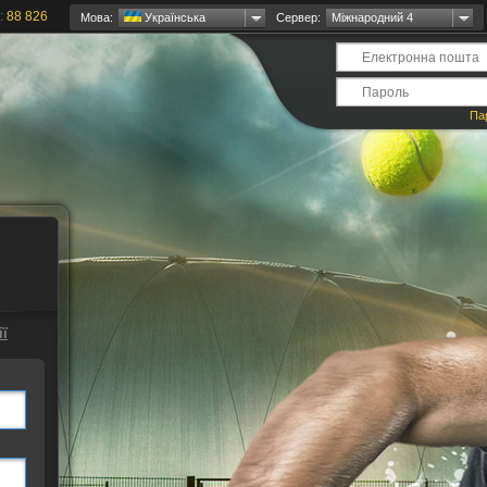
:
88 826
Мова:
Українська
Сервер:
Міжнародний 4
Па
ї