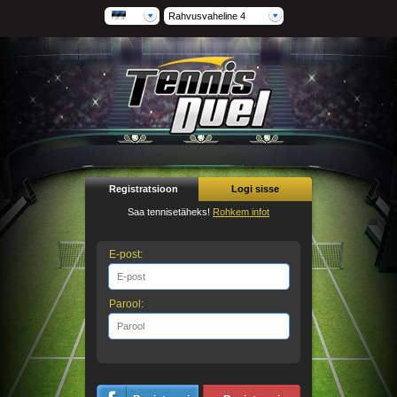
Rahvusvaheline 4
Registratsioon
Logi sisse
Saa tennisetäheks!
Rohkem infot
E-post:
Parool: