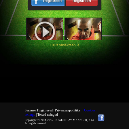
Registreeri
Registreeri
Lülita täisekraanile
Teenuse Tingimused |
Privaatsuspoliitika
|
Cookies
settings
| Teised mängud
Copyright © 2011-2015-
POWERPLAY MANAGER, s.r.o.
-
All rights reserved