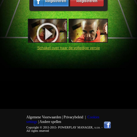
Registreren
Registreren
Schakel over naar de volledige versie
Algemene Voorwaarden |
Privacybeleid
|
Cookies
settings
| Andere spellen
Copyright © 2011-2015-
POWERPLAY MANAGER, s.r.o.
-
All rights reserved