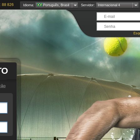
:
88 826
Idioma:
Português, Brasil
Servidor:
Internacional 4
Esq
TO
ção