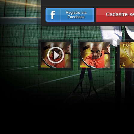
Registro via
Cadastre-s
Facebook