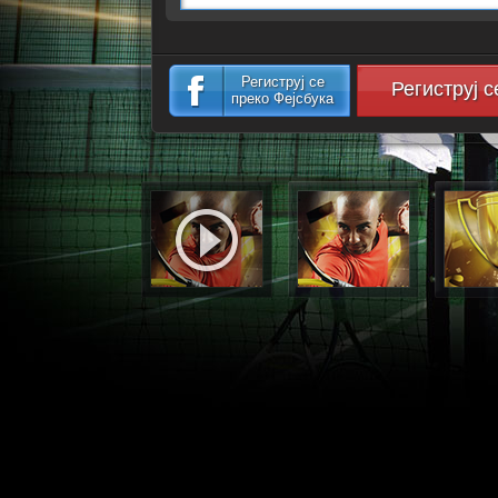
Региструј се
Региструј с
преко Фејсбука