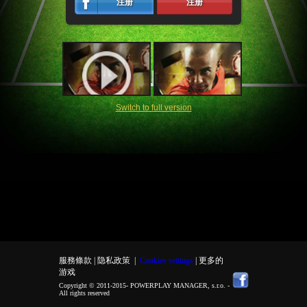
注册
注册
Switch to full version
服務條款 |
隐私政策
|
Cookies settings
| 更多的
游戏
Copyright © 2011-2015-
POWERPLAY MANAGER, s.r.o.
-
All rights reserved