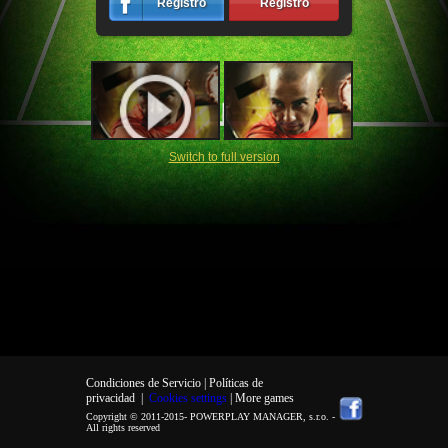
Registro
Registro
Switch to full version
Condiciones de Servicio |
Políticas de
privacidad
|
Cookies settings
| More games
Copyright © 2011-2015-
POWERPLAY MANAGER, s.r.o.
-
All rights reserved