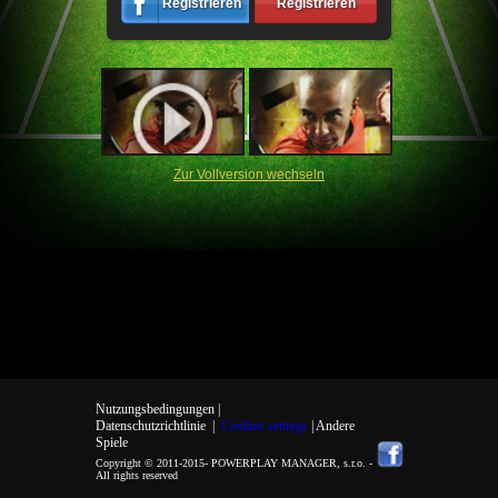
Registrieren
Registrieren
Zur Vollversion wechseln
Nutzungsbedingungen |
Datenschutzrichtlinie
|
Cookies settings
| Andere
Spiele
Copyright © 2011-2015-
POWERPLAY MANAGER, s.r.o.
-
All rights reserved