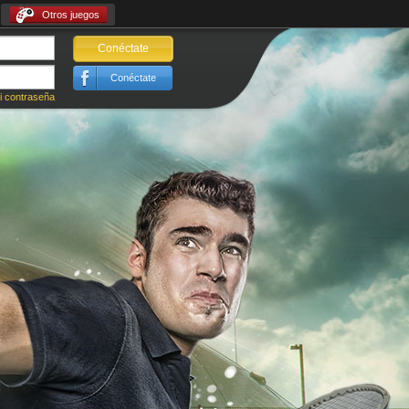
Otros juegos
Conéctate
Conéctate
i contraseña