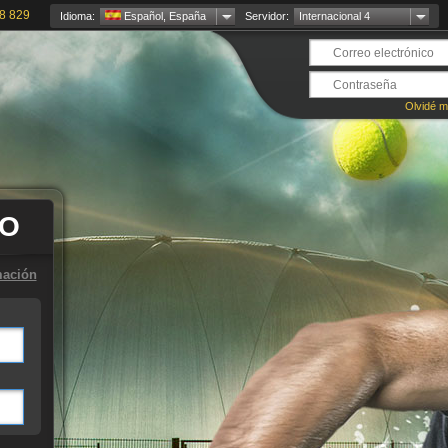
8 829
Idioma:
Español, España
Servidor:
Internacional 4
Olvidé m
TO
mación