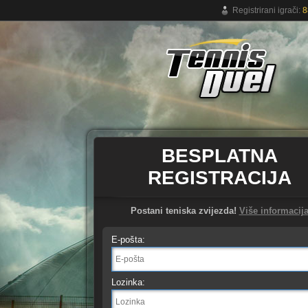
Registrirani igrači:
8
Besplatna online teniska igra
BESPLATNA
REGISTRACIJA
Postani teniska zvijezda!
Više informacij
E-pošta:
Lozinka: