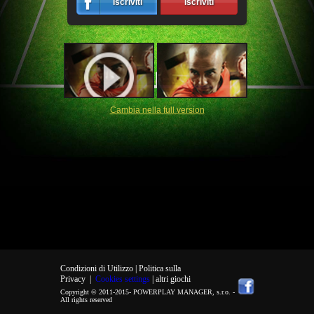
Iscriviti
Iscriviti
Cambia nella full version
Condizioni di Utilizzo |
Politica sulla
Privacy
|
Cookies settings
| altri giochi
Copyright © 2011-2015-
POWERPLAY MANAGER, s.r.o.
-
All rights reserved