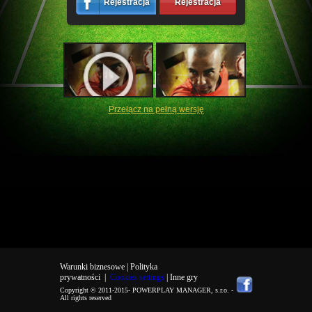
Rejestracja
Rejestracja
Przełącz na pełną wersję
Warunki biznesowe |
Polityka
prywatności
|
Cookies settings
| Inne gry
Copyright © 2011-2015-
POWERPLAY MANAGER, s.r.o.
-
All rights reserved