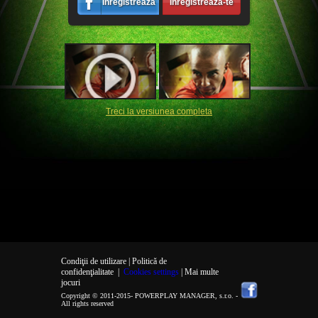
Înregistrează-
Înregistrează-te
te
Treci la versiunea completa
Condiţii de utilizare |
Politică de
confidenţialitate
|
Cookies settings
| Mai multe
jocuri
Copyright © 2011-2015-
POWERPLAY MANAGER, s.r.o.
-
All rights reserved