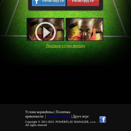
Региструј се
Региструј се
Пребаци у пуну верзију
Услови коришћења |
Политика
приватности
|
Cookies settings
| Друге игре
Copyright © 2011-2015-
POWERPLAY MANAGER, s.r.o.
-
All rights reserved