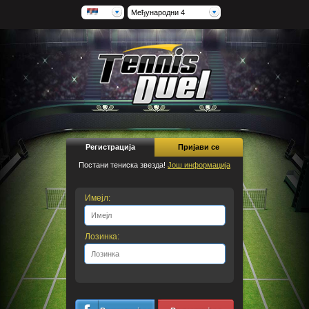
Међународни 4
Регистрација
Пријави се
Постани тениска звезда!
Још информација
Имејл:
Лозинка: