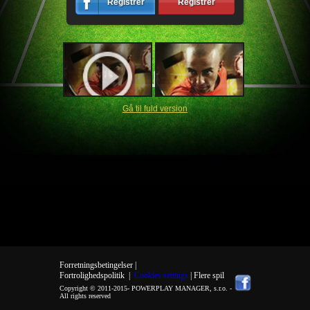
Registrer
Registrer
Gå til fuld version
Forretningsbetingelser |
Fortrolighedspolitik
|
Cookies settings
| Flere spil
Copyright © 2011-2015-
POWERPLAY MANAGER, s.r.o.
-
All rights reserved