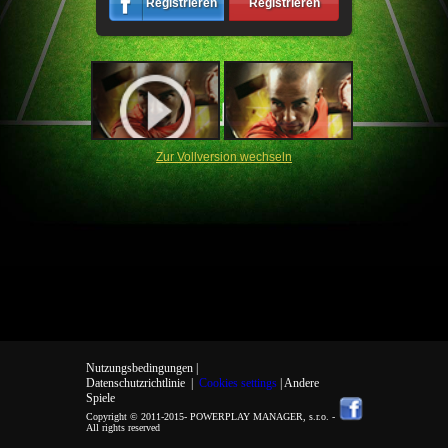
Registrieren
Registrieren
Zur Vollversion wechseln
Nutzungsbedingungen |
Datenschutzrichtlinie
|
Cookies settings
| Andere
Spiele
Copyright © 2011-2015-
POWERPLAY MANAGER, s.r.o.
-
All rights reserved