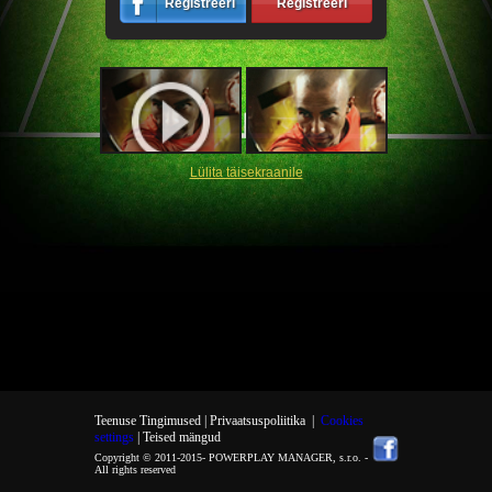
Registreeri
Registreeri
Lülita täisekraanile
Teenuse Tingimused |
Privaatsuspoliitika
|
Cookies
settings
| Teised mängud
Copyright © 2011-2015-
POWERPLAY MANAGER, s.r.o.
-
All rights reserved