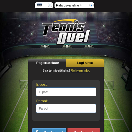
Rahvusvaheline 4
Registratsioon
Logi sisse
Saa tennisetäheks!
Rohkem infot
E-post:
Parool: