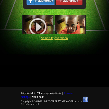
Rekisteröidy
Rekisteröidy
Vaihda täysversioon
Käyttöehdot |
Yksityisyyskäytäntö
|
Cookies
settings
| Muut pelit
Copyright © 2011-2015-
POWERPLAY MANAGER, s.r.o.
-
All rights reserved