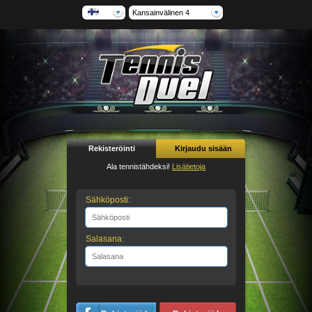
Kansainvälinen 4
Rekisteröinti
Kirjaudu sisään
Ala tennistähdeksi!
Lisätietoja
Sähköposti:
Salasana: