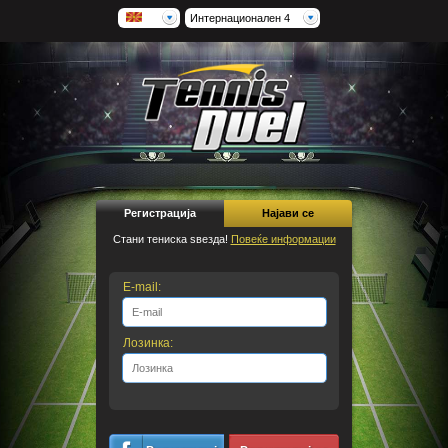
Интернационален 4
Регистрација
Најави се
Стани тениска ѕвезда!
Повеќе информации
E-mail:
Лозинка: