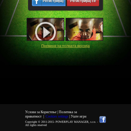
Регистрирај
Регистрирај се
се
Премини на полната верзија
Услови за Користење |
Политика за
приватност
|
Cookies settings
| Уште игри
Copyright © 2011-2015-
POWERPLAY MANAGER, s.r.o.
-
All rights reserved