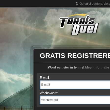
Geregistreerde speler
Gratis online tennisspel
GRATIS REGISTRER
Word een ster in tennis!
Meer informatie
E-mail:
Wachtwoord: