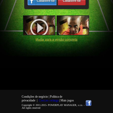
Cadastre-se
Cadastre-se
Mudar para a versão completa
Condições de negócio |
Política de
privacidade
|
Cookies settings
| Mais jogos
Copyright © 2011-2015-
POWERPLAY MANAGER, s.r.o.
-
All rights reserved