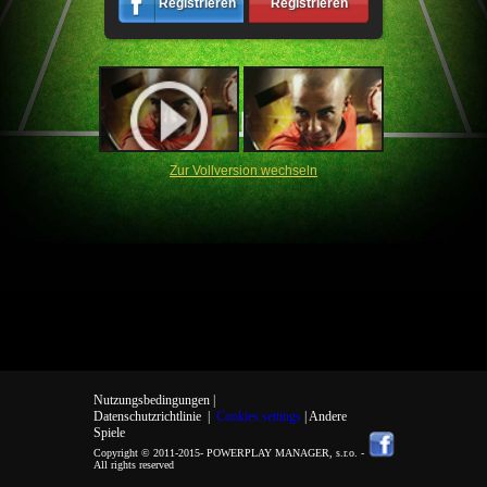
Registrieren
Registrieren
Zur Vollversion wechseln
Nutzungsbedingungen |
Datenschutzrichtlinie
|
Cookies settings
| Andere
Spiele
Copyright © 2011-2015-
POWERPLAY MANAGER, s.r.o.
-
All rights reserved