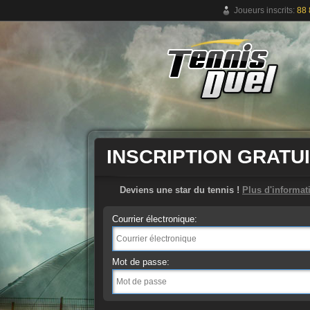
Joueurs inscrits:
88 
Jeu de tennis en ligne gratuit
INSCRIPTION GRATU
Deviens une star du tennis !
Plus d'informat
Courrier électronique:
Mot de passe: