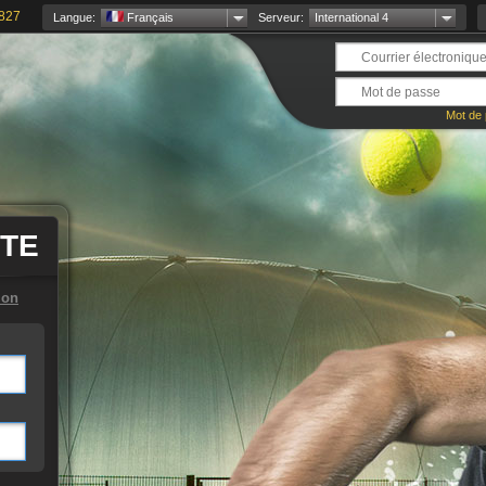
827
Langue:
Français
Serveur:
International 4
Mot de 
ITE
ion