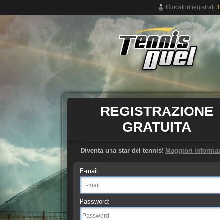
Giocatori registrati:
Gioco del tennis online gratuito
REGISTRAZIONE
GRATUITA
Diventa una star del tennis!
Maggiori informa
E-mail:
Password: